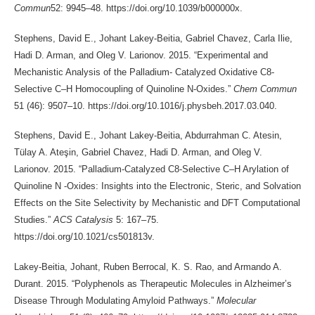
Commun
52: 9945–48. https://doi.org/10.1039/b000000x.
Stephens, David E., Johant Lakey-Beitia, Gabriel Chavez, Carla Ilie,
Hadi D. Arman, and Oleg V. Larionov. 2015. “Experimental and
Mechanistic Analysis of the Palladium- Catalyzed Oxidative C8-
Selective C–H Homocoupling of Quinoline N-Oxides.”
Chem Commun
51 (46): 9507–10. https://doi.org/10.1016/j.physbeh.2017.03.040.
Stephens, David E., Johant Lakey-Beitia, Abdurrahman C. Atesin,
Tülay A. Ateşin, Gabriel Chavez, Hadi D. Arman, and Oleg V.
Larionov. 2015. “Palladium-Catalyzed C8-Selective C–H Arylation of
Quinoline N -Oxides: Insights into the Electronic, Steric, and Solvation
Effects on the Site Selectivity by Mechanistic and DFT Computational
Studies.”
ACS Catalysis
5: 167–75.
https://doi.org/10.1021/cs501813v.
Lakey-Beitia, Johant, Ruben Berrocal, K. S. Rao, and Armando A.
Durant. 2015. “Polyphenols as Therapeutic Molecules in Alzheimer’s
Disease Through Modulating Amyloid Pathways.”
Molecular