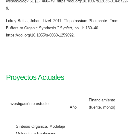
Neurobiology
51 (2): 466–79. https://doi.org/10.1007/s12035-014-8722-
9.
Lakey-Beitia, Johant Lizel. 2011. “Tripotassium Phosphate: From
Buffers to Organic Synthesis.”
Synlett
, no. 1: 139–40.
https://doi.org/10.1055/s-0030-1259092.
Proyectos Actuales
Financiamiento
Investigación o estudio
Año
(fuente, monto)
Síntesis Orgánica, Modelaje
Molecular y Evaluación