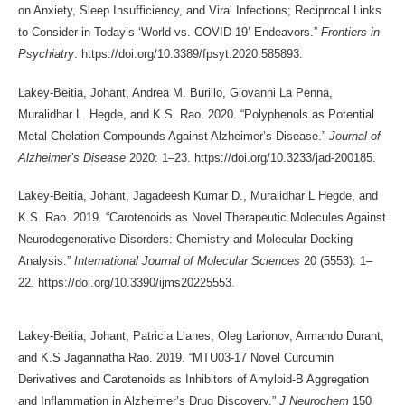
on Anxiety, Sleep Insufficiency, and Viral Infections; Reciprocal Links
to Consider in Today’s ‘World vs. COVID-19’ Endeavors.”
Frontiers in
Psychiatry
. https://doi.org/10.3389/fpsyt.2020.585893.
Lakey-Beitia, Johant, Andrea M. Burillo, Giovanni La Penna,
Muralidhar L. Hegde, and K.S. Rao. 2020. “Polyphenols as Potential
Metal Chelation Compounds Against Alzheimer’s Disease.”
Journal of
Alzheimer’s Disease
2020: 1–23. https://doi.org/10.3233/jad-200185.
Lakey-Beitia, Johant, Jagadeesh Kumar D., Muralidhar L Hegde, and
K.S. Rao. 2019. “Carotenoids as Novel Therapeutic Molecules Against
Neurodegenerative Disorders: Chemistry and Molecular Docking
Analysis.”
International Journal of Molecular Sciences
20 (5553): 1–
22. https://doi.org/10.3390/ijms20225553.
Lakey-Beitia, Johant, Patricia Llanes, Oleg Larionov, Armando Durant,
and K.S Jagannatha Rao. 2019. “MTU03-17 Novel Curcumin
Derivatives and Carotenoids as Inhibitors of Amyloid-B Aggregation
and Inflammation in Alzheimer’s Drug Discovery.”
J Neurochem
150