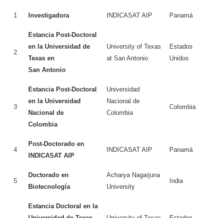
1
Investigadora
INDICASAT AIP
Panamá
Estancia Post-Doctoral
en la Universidad de
University of Texas
Estados
2
Texas en
at San Antonio
Unidos
San Antonio
Estancia Post-Doctoral
Universidad
en la Universidad
Nacional de
3
Colombia
Nacional de
Colombia
Colombia
Post-Doctorado en
4
INDICASAT AIP
Panamá
INDICASAT AIP
Doctorado en
Acharya Nagarjuna
5
India
Biotecnología
University
Estancia Doctoral en la
Universidad de Texas
University of Texas
Estados