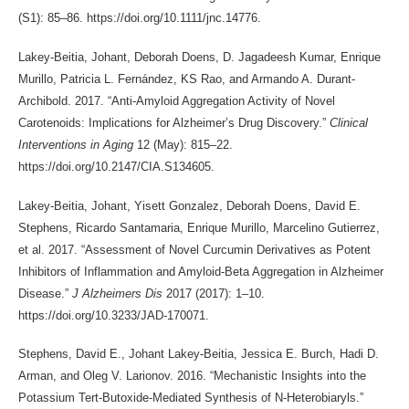
(S1): 85–86. https://doi.org/10.1111/jnc.14776.
Lakey-Beitia, Johant, Deborah Doens, D. Jagadeesh Kumar, Enrique
Murillo, Patricia L. Fernández, KS Rao, and Armando A. Durant-
Archibold. 2017. “Anti-Amyloid Aggregation Activity of Novel
Carotenoids: Implications for Alzheimer’s Drug Discovery.”
Clinical
Interventions in Aging
12 (May): 815–22.
https://doi.org/10.2147/CIA.S134605.
Lakey-Beitia, Johant, Yisett Gonzalez, Deborah Doens, David E.
Stephens, Ricardo Santamaria, Enrique Murillo, Marcelino Gutierrez,
et al. 2017. “Assessment of Novel Curcumin Derivatives as Potent
Inhibitors of Inflammation and Amyloid-Beta Aggregation in Alzheimer
Disease.”
J Alzheimers Dis
2017 (2017): 1–10.
https://doi.org/10.3233/JAD-170071.
Stephens, David E., Johant Lakey-Beitia, Jessica E. Burch, Hadi D.
Arman, and Oleg V. Larionov. 2016. “Mechanistic Insights into the
Potassium Tert-Butoxide-Mediated Synthesis of N-Heterobiaryls.”