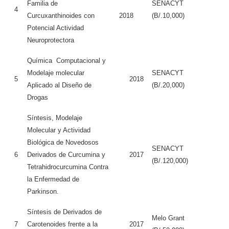
Familia de
SENACYT
4
Curcuxanthinoides con
2018
(B/.10,000)
Potencial Actividad
Neuroprotectora
Química Computacional y
Modelaje molecular
SENACYT
5
2018
Aplicado al Diseño de
(B/.20,000)
Drogas
Síntesis, Modelaje
Molecular y Actividad
Biológica de Novedosos
SENACYT
6
Derivados de Curcumina y
2017
(B/.120,000)
Tetrahidrocurcumina Contra
la Enfermedad de
Parkinson.
Síntesis de Derivados de
Melo Grant
7
Carotenoides frente a la
2017