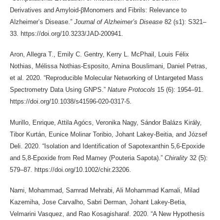
Derivatives and Amyloid-βMonomers and Fibrils: Relevance to
Alzheimer’s Disease.”
Journal of Alzheimer’s Disease
82 (s1): S321–
33. https://doi.org/10.3233/JAD-200941.
Aron, Allegra T., Emily C. Gentry, Kerry L. McPhail, Louis Félix
Nothias, Mélissa Nothias-Esposito, Amina Bouslimani, Daniel Petras,
et al. 2020. “Reproducible Molecular Networking of Untargeted Mass
Spectrometry Data Using GNPS.”
Nature Protocols
15 (6): 1954–91.
https://doi.org/10.1038/s41596-020-0317-5.
Murillo, Enrique, Attila Agócs, Veronika Nagy, Sándor Balázs Király,
Tibor Kurtán, Eunice Molinar Toribio, Johant Lakey-Beitia, and József
Deli. 2020. “Isolation and Identification of Sapotexanthin 5,6-Epoxide
and 5,8-Epoxide from Red Mamey (Pouteria Sapota).”
Chirality
32 (5):
579–87. https://doi.org/10.1002/chir.23206.
Nami, Mohammad, Samrad Mehrabi, Ali Mohammad Kamali, Milad
Kazemiha, Jose Carvalho, Sabri Derman, Johant Lakey-Betia,
Velmarini Vasquez, and Rao Kosagisharaf. 2020. “A New Hypothesis