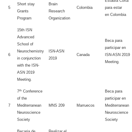
Estadía Corta
Short stay
Brain
5
Colombia
para estar
Grants
Research
en Colombia
Program
Organization
15th ISN
Advanced
Beca para
School of
participar en
Neurochemistry
ISN-ASN
6
Canada
ISN-ASN 2019
in conjunction
2019
Meeting.
with the ISN-
ASN 2019
Meeting.
th
7
Conference
Beca para
of the
participar en
7
Mediterranean
MNS 209
Marruecos
Mediterranean
Neuroscience
Neuroscience
Society
Society
Becaria de
Realizar el