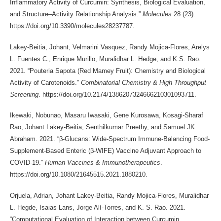
Inflammatory Activity of Curcumin: Synthesis, Biological Evaluation,
and Structure–Activity Relationship Analysis.”
Molecules
28 (23).
https://doi.org/10.3390/molecules28237787.
Lakey-Beitia, Johant, Velmarini Vasquez, Randy Mojica-Flores, Arelys
L. Fuentes C., Enrique Murillo, Muralidhar L. Hedge, and K.S. Rao.
2021. “Pouteria Sapota (Red Mamey Fruit): Chemistry and Biological
Activity of Carotenoids.”
Combinatorial Chemistry & High Throughput
Screening
. https://doi.org/10.2174/1386207324666210301093711.
Ikewaki, Nobunao, Masaru Iwasaki, Gene Kurosawa, Kosagi-Sharaf
Rao, Johant Lakey-Beitia, Senthilkumar Preethy, and Samuel JK
Abraham. 2021. “β-Glucans: Wide-Spectrum Immune-Balancing Food-
Supplement-Based Enteric (β-WIFE) Vaccine Adjuvant Approach to
COVID-19.”
Human Vaccines & Immunotherapeutics
.
https://doi.org/10.1080/21645515.2021.1880210.
Orjuela, Adrian, Johant Lakey-Beitia, Randy Mojica-Flores, Muralidhar
L. Hegde, Isaias Lans, Jorge Alí-Torres, and K. S. Rao. 2021.
“Computational Evaluation of Interaction between Curcumin