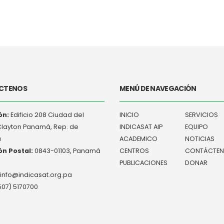
CTENOS
MENÚ DE NAVEGACIÓN
ón:
Edificio 208 Ciudad del
INICIO
SERVICIOS
Clayton Panamá, Rep. de
INDICASAT AIP
EQUIPO
á
ACADEMICO
NOTICIAS
ón Postal:
0843-01103, Panamá
CENTROS
CONTÁCTE
PUBLICACIONES
DONAR
info@indicasat.org.pa
07) 5170700